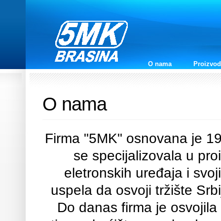
O nama
Proizvod
O nama
Firma "5MK" osnovana je 19
se specijalizovala u pr
eletronskih uređaja i svo
uspela da osvoji tržište Sr
Do danas firma je osvojil