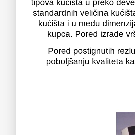
tipova kućišta u preko deve
standardnih veličina kućiš
kućišta i u među dimenzij
kupca. Pored izrade vr
Pored postignutih rezlu
poboljšanju kvaliteta k